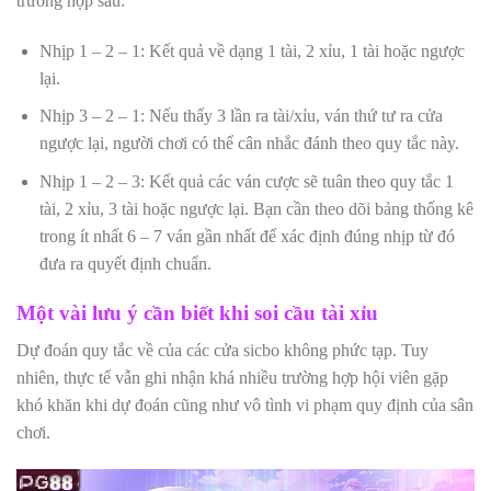
trường hợp sau:
Nhịp 1 – 2 – 1: Kết quả về dạng 1 tài, 2 xỉu, 1 tài hoặc ngược
lại.
Nhịp 3 – 2 – 1: Nếu thấy 3 lần ra tài/xỉu, ván thứ tư ra cửa
ngược lại, người chơi có thể cân nhắc đánh theo quy tắc này.
Nhịp 1 – 2 – 3: Kết quả các ván cược sẽ tuân theo quy tắc 1
tài, 2 xỉu, 3 tài hoặc ngược lại. Bạn cần theo dõi bảng thống kê
trong ít nhất 6 – 7 ván gần nhất để xác định đúng nhịp từ đó
đưa ra quyết định chuẩn.
Một vài lưu ý cần biết khi soi cầu tài xỉu
Dự đoán quy tắc về của các cửa sicbo không phức tạp. Tuy
nhiên, thực tế vẫn ghi nhận khá nhiều trường hợp hội viên gặp
khó khăn khi dự đoán cũng như vô tình vi phạm quy định của sân
chơi.