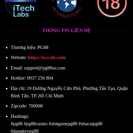
THÔNG TIN LIÊN HỆ
Thương hiệu: PG88
Website:
https://nco.uk.com/
Email:
support@pg88us.com
Hotline: 0937 256 804
Địa chỉ: 19 Đường Nguyễn Cửu Phú, Phường Tân Tạo, Quận
Bình Tân, TP. Hồ Chí Minh
Zipcode: 700000
Hashtags:
#pg88 #pg88casino #slotgamepg88 #nhacaipg88
#dangkeypg88