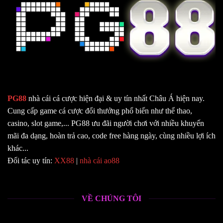
Triệu
PG88
nhà cái cá cược hiện đại & uy tín nhất Châu Á hiện nay.
Cung cấp game cá cược đổi thưởng phổ biến như thể thao,
casino, slot game,... PG88 ưu đãi người chơi với nhiều khuyến
mãi đa dạng, hoàn trả cao, code free hàng ngày, cùng nhiều lợi ích
khác...
Đối tác uy tín:
XX88
|
nhà cái ao88
VỀ CHÚNG TÔI