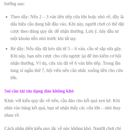
hướng sau:
Theo dây: Nếu 2 – 3 ván liên tiếp cửa lớn hoặc nhỏ về, đây là
dấu hiệu cầu đang bắt đầu vào. Khi này, người chơi có thể đặt
cược theo đúng quy tắc để nhận thưởng. Lưu ý, hãy đầu tư
một khoản tiền nhỏ trước khi tất tay.
Bẻ dây: Nếu dây đã kéo dài từ 5 – 6 ván, cầu sẽ sắp sửa gãy.
Khi này, bạn nên cược cho cửa ngược lại để tìm kiếm cơ hội
nhận thưởng. Ví dụ, cửa xỉu đã về 6 ván liên tiếp. Trong lần
tung xí ngầu thứ 7, hội viên nên cân nhắc xuống tiền cho cửa
lớn.
Soi cầu tài xỉu dạng đảo không khó
Khác với kiểu quy tắc về trên, cầu đảo cho kết quả xen kẽ. Khi
nhìn vào bảng kết quả, bạn sẽ nhận thấy các cửa lớn – nhỏ thay
nhau về.
Cách nhận diện kiểu quy tắc về này không khó. Người chơi chỉ