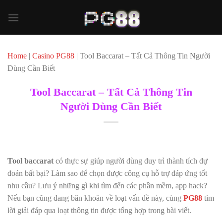
Chuyển
đến
nội
dung
Home
|
Casino PG88
|
Tool Baccarat – Tất Cả Thông Tin Người
Dùng Cần Biết
Tool Baccarat – Tất Cả Thông Tin
Người Dùng Cần Biết
Tool baccarat
có thực sự giúp người dùng duy trì thành tích dự
đoán bất bại? Làm sao để chọn được công cụ hỗ trợ đáp ứng tốt
nhu cầu? Lưu ý những gì khi tìm đến các phần mềm, app hack?
Nếu bạn cũng đang băn khoăn về loạt vấn đề này, cùng
PG88
tìm
lời giải đáp qua loạt thông tin được tổng hợp trong bài viết.