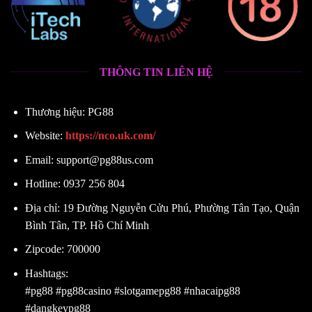
THÔNG TIN LIÊN HỆ
Thương hiệu: PG88
Website:
https://nco.uk.com/
Email:
support@pg88us.com
Hotline: 0937 256 804
Địa chỉ: 19 Đường Nguyễn Cửu Phú, Phường Tân Tạo, Quận
Bình Tân, TP. Hồ Chí Minh
Zipcode: 700000
Hashtags:
#pg88 #pg88casino #slotgamepg88 #nhacaipg88
#dangkeypg88