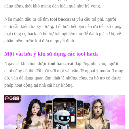
năng đồng thời khó mang đến hiệu quả như kỳ vọng.
Nếu muốn đầu tư để tìm
tool baccarat
yêu cầu trả phí, người
chơi cần kiểm tra kỹ lưỡng. Tốt hơn hết bạn nên ưu tiên sử dụng
loạt công cụ hack có hỗ trợ trải nghiệm thử để đánh giá sơ bộ về
phần mềm trước khi đưa ra quyết định.
Một vài lưu ý khi sử dụng các tool hack
Ngay cả khi chọn được
tool baccarat
đáp ứng nhu cầu, người
chơi cũng có thể đối mặt với một vài vấn đề ngoài ý muốn. Trong
đó, vấn đề đáng quan tâm nhất là những công cụ hỗ trợ có được
phép hoạt động tại nhà cái hay không.