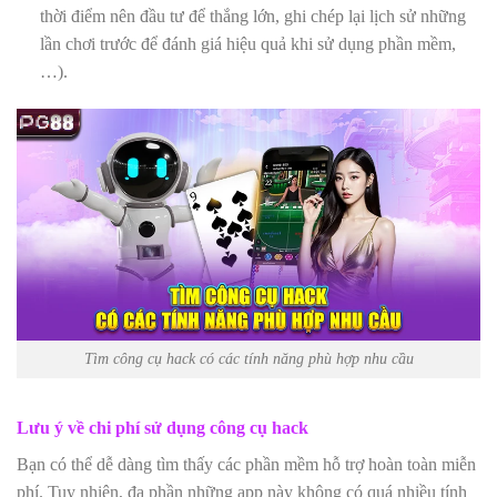
thời điểm nên đầu tư để thắng lớn, ghi chép lại lịch sử những
lần chơi trước để đánh giá hiệu quả khi sử dụng phần mềm,
…).
Tìm công cụ hack có các tính năng phù hợp nhu cầu
Lưu ý về chi phí sử dụng công cụ hack
Bạn có thể dễ dàng tìm thấy các phần mềm hỗ trợ hoàn toàn miễn
phí. Tuy nhiên, đa phần những app này không có quá nhiều tính