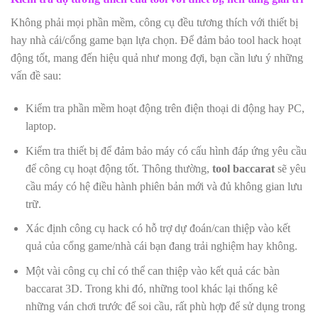
Không phải mọi phần mềm, công cụ đều tương thích với thiết bị
hay nhà cái/cổng game bạn lựa chọn. Để đảm bảo tool hack hoạt
động tốt, mang đến hiệu quả như mong đợi, bạn cần lưu ý những
vấn đề sau:
Kiểm tra phần mềm hoạt động trên điện thoại di động hay PC,
laptop.
Kiểm tra thiết bị để đảm bảo máy có cấu hình đáp ứng yêu cầu
để công cụ hoạt động tốt. Thông thường,
tool baccarat
sẽ yêu
cầu máy có hệ điều hành phiên bản mới và đủ không gian lưu
trữ.
Xác định công cụ hack có hỗ trợ dự đoán/can thiệp vào kết
quả của cổng game/nhà cái bạn đang trải nghiệm hay không.
Một vài công cụ chỉ có thể can thiệp vào kết quả các bàn
baccarat 3D. Trong khi đó, những tool khác lại thống kê
những ván chơi trước để soi cầu, rất phù hợp để sử dụng trong